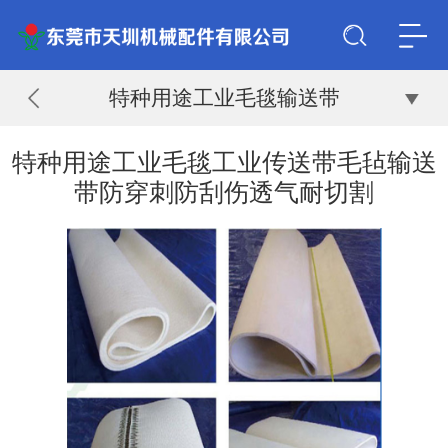
特种用途工业毛毯输送带
特种用途工业毛毯工业传送带毛毡输送
带防穿刺防刮伤透气耐切割